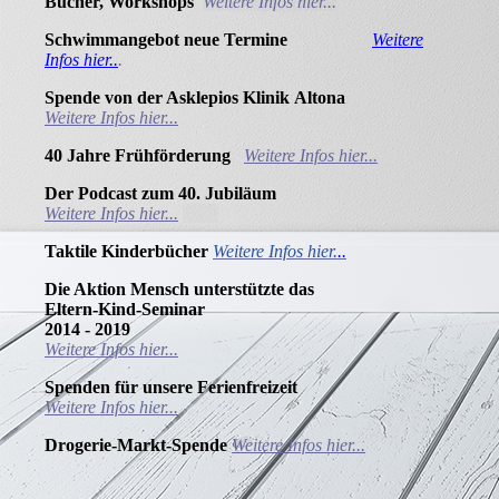
Bücher, Workshops
Weitere Infos hier...
Schwimmangebot neue Termine
Weitere
Infos hier..
.
Spende von der Asklepios Klinik
Altona
Weitere Infos hier...
40 Jahre
Frühförderung
Weitere Infos hier...
Der Podcast zum 40.
Jubiläum
Weitere Infos hier...
Taktile Kinderbücher
Weitere Infos hier.
..
Die Aktion Mensch unterstützte das
Eltern-Kind-Seminar
2014 - 2019
Weitere Infos hier...
Spenden für unsere Ferienfreizeit
Weitere Infos hier...
Drogerie-Markt-Spende
Weitere Infos hier...