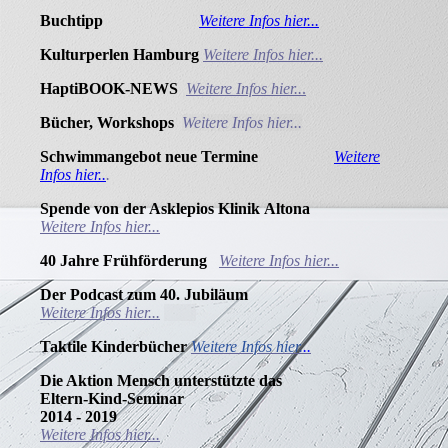
Buchtipp
Weitere Infos hier...
Kulturperlen Hamburg
Weitere Infos hier...
HaptiBOOK-NEWS
Weitere Infos hier..
.
Bücher, Workshops
Weitere Infos hier...
Schwimmangebot neue Termine
Weitere
Infos hier..
.
Spende von der Asklepios Klinik
Altona
Weitere Infos hier...
40 Jahre
Frühförderung
Weitere Infos hier...
Der Podcast zum 40.
Jubiläum
Weitere Infos hier...
Taktile Kinderbücher
Weitere Infos hier.
..
Die Aktion Mensch unterstützte das
Eltern-Kind-Seminar
2014 - 2019
Weitere Infos hier...