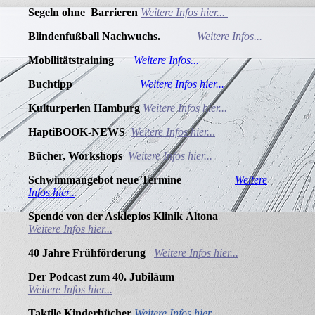
Segeln ohne Barrieren
Weitere Infos hier...
Blindenfußball Nachwuchs.
Weitere Infos...
Mobilitätstraining
Weitere Infos...
Buchtipp
Weitere Infos hier...
Kulturperlen Hamburg
Weitere Infos hier...
HaptiBOOK-NEWS
Weitere Infos hier..
.
Bücher, Workshops
Weitere Infos hier...
Schwimmangebot neue Termine
Weitere
Infos hier..
.
Spende von der Asklepios Klinik
Altona
Weitere Infos hier...
40 Jahre
Frühförderung
Weitere Infos hier...
Der Podcast zum 40.
Jubiläum
Weitere Infos hier...
Taktile Kinderbücher
Weitere Infos hier.
..