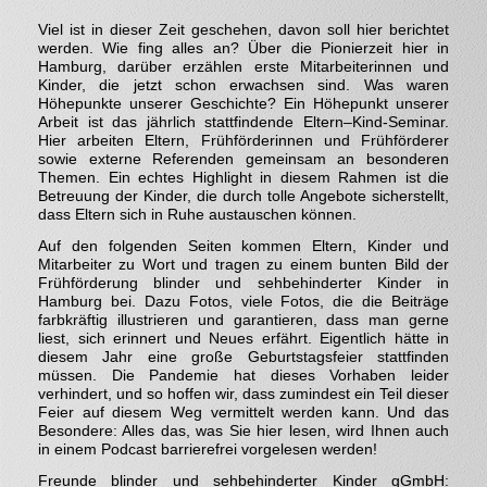
Viel ist in dieser Zeit geschehen, davon soll hier berichtet
werden. Wie fing alles an? Über die Pionierzeit hier in
Hamburg, darüber erzählen erste Mitarbeiterinnen und
Kinder, die jetzt schon erwachsen sind. Was waren
Höhepunkte unserer Geschichte? Ein Höhepunkt unserer
Arbeit ist das jährlich stattfindende Eltern–Kind-Seminar.
Hier arbeiten Eltern, Frühförderinnen und Frühförderer
sowie externe Referenden gemeinsam an besonderen
Themen. Ein echtes Highlight in diesem Rahmen ist die
Betreuung der Kinder, die durch tolle Angebote sicherstellt,
dass Eltern sich in Ruhe austauschen können.
Auf den folgenden Seiten kommen Eltern, Kinder und
Mitarbeiter zu Wort und tragen zu einem bunten Bild der
Frühförderung blinder und sehbehinderter Kinder in
Hamburg bei. Dazu Fotos, viele Fotos, die die Beiträge
farbkräftig illustrieren und garantieren, dass man gerne
liest, sich erinnert und Neues erfährt. Eigentlich hätte in
diesem Jahr eine große Geburtstagsfeier stattfinden
müssen. Die Pandemie hat dieses Vorhaben leider
verhindert, und so hoffen wir, dass zumindest ein Teil dieser
Feier auf diesem Weg vermittelt werden kann. Und das
Besondere: Alles das, was Sie hier lesen, wird Ihnen auch
in einem Podcast barrierefrei vorgelesen werden!
Freunde blinder und sehbehinderter Kinder gGmbH: